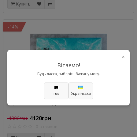
Купить
-14%
×
Вітаємо!
Будь ласка, виберіть бажану мову.
rus
Українська
Картина из смолы Две скалы
4120грн
4800грн
0 отзывов