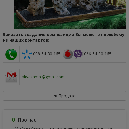
Заказать создание композиции Вы можете по любому
из наших контактов:
098-54-30-165
066-54-30-165
akvakamni@gmail.com
Продано
Про нас
ТМ «АкваКамні» — це природні якісні декорації для