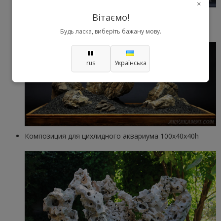
×
Вітаємо!
Простая композиция из Карпатского камня для
аквариума 63л (50x25x30)
Будь ласка, виберіть бажану мову.
rus
Українська
Композиция для цихлидного аквариума 100x40x40h